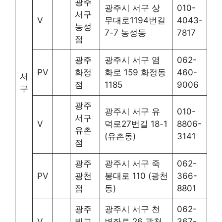
광주
광주시 서구 상
010-
서구
V
무대로1194번길
4043-
농성
7-7 농성동
7817
점
광주
광주시 서구 염
062-
PV
화정
화로 159 화정동
460-
서
점
1185
9006
구
광주
광주시 서구 유
010-
서구
V
덕로27번길 18-1
8806-
유촌
(유촌동)
3141
점
광주
광주시 서구 죽
062-
PV
광천
봉대로 110 (광천
366-
점
동)
8801
광주
광주시 서구 천
062-
V
빛고
변좌로 26 광천
367-