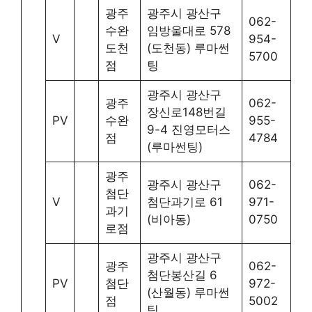
광주
광주시 광산구
062-
수완
임방울대로 578
V
954-
도천
(도천동) 루마썬
5700
점
팅
광주시 광산구
광주
062-
장신로148번길
PV
수완
955-
9-4 진영모터스
점
4784
(루마썬팅)
광주
광주시 광산구
062-
첨단
V
첨단과기로 61
971-
과기
(비아동)
0750
로점
광주시 광산구
광주
062-
첨단봉산길 6
PV
첨단
972-
(산월동) 루마썬
점
5002
팅