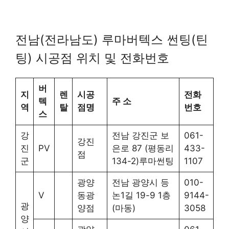
전남(전라남도) 루마버텍스 썬팅(틴
팅) 시공점 위치 및 전화번호
버
지
렌
시공
전화
텍
주 소
역
탈
점명
번호
스
강
전남 강진군 보
061-
강진
진
PV
은로 87 (평동리
433-
점
군
134-2)루마썬팅
1107
광양
전남 광양시 등
010-
V
동광
논1길 19-9 1층
9144-
광
양점
(마동)
3058
양