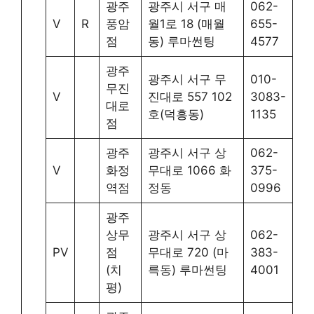
광주
광주시 서구 매
062-
V
R
풍암
월1로 18 (매월
655-
점
동) 루마썬팅
4577
광주
광주시 서구 무
010-
무진
V
진대로 557 102
3083-
대로
호(덕흥동)
1135
점
광주
광주시 서구 상
062-
V
화정
무대로 1066 화
375-
역점
정동
0996
광주
상무
광주시 서구 상
062-
PV
점
무대로 720 (마
383-
(치
륵동) 루마썬팅
4001
평)