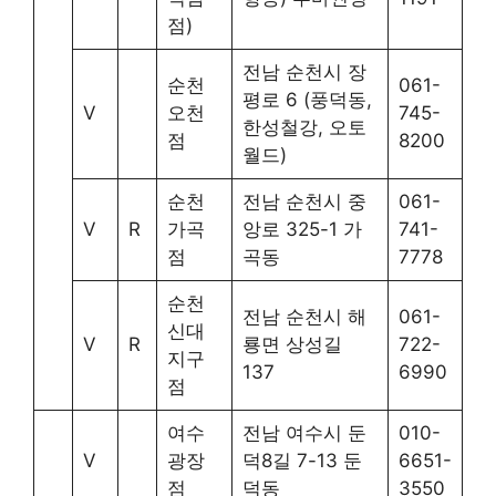
점)
전남 순천시 장
순천
061-
평로 6 (풍덕동,
V
오천
745-
한성철강, 오토
점
8200
월드)
순천
전남 순천시 중
061-
V
R
가곡
앙로 325-1 가
741-
점
곡동
7778
순천
전남 순천시 해
061-
신대
V
R
룡면 상성길
722-
지구
137
6990
점
여수
전남 여수시 둔
010-
V
광장
덕8길 7-13 둔
6651-
점
덕동
3550