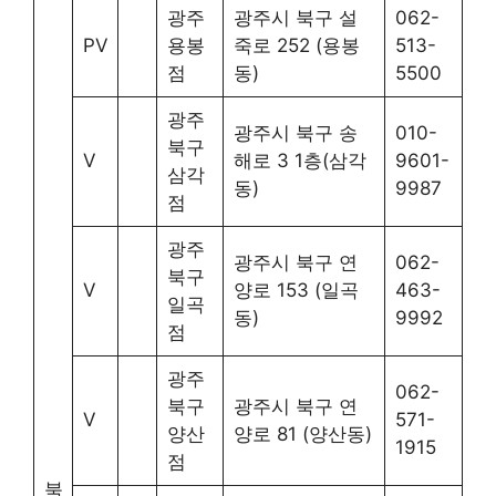
광주
광주시 북구 설
062-
PV
용봉
죽로 252 (용봉
513-
점
동)
5500
광주
광주시 북구 송
010-
북구
V
해로 3 1층(삼각
9601-
삼각
동)
9987
점
광주
광주시 북구 연
062-
북구
V
양로 153 (일곡
463-
일곡
동)
9992
점
광주
062-
북구
광주시 북구 연
V
571-
양산
양로 81 (양산동)
1915
점
북