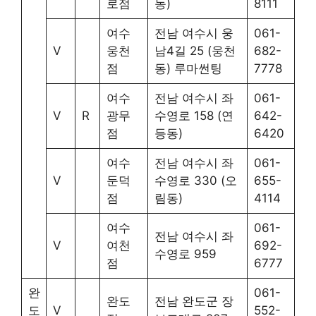
로점
동)
8111
여수
전남 여수시 웅
061-
V
웅천
남4길 25 (웅천
682-
점
동) 루마썬팅
7778
여수
전남 여수시 좌
061-
V
R
광무
수영로 158 (연
642-
점
등동)
6420
여수
전남 여수시 좌
061-
V
둔덕
수영로 330 (오
655-
점
림동)
4114
여수
061-
전남 여수시 좌
V
여천
692-
수영로 959
점
6777
완
061-
완도
전남 완도군 장
도
V
552-