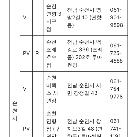
순천
전남 순천시 명
061-
연향 3
V
말2길 10 (연향
901-
지구
동)
9898
점
순천
전남 순천시 백
061-
조례
강로 336 (조례
PV
R
725-
호수
동) 202호 루마
4888
점
썬팅
순천
061-
버텍
전남 순천시 서
V
754-
스 서
면 강청길 43
9778
면점
순
천
순천
시
연향
전남 순천시 장
061-
PV
점 (구
자보3길 48 (연
741-
덕암
향동) 루마썬팅
1191