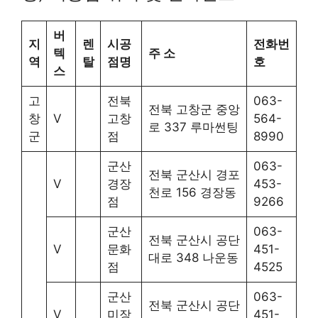
버
지
렌
시공
전화번
텍
주 소
역
탈
점명
호
스
고
전북
063-
전북 고창군 중앙
창
V
고창
564-
로 337 루마썬팅
군
점
8990
군산
063-
전북 군산시 경포
V
경장
453-
천로 156 경장동
점
9266
군산
063-
전북 군산시 공단
V
문화
451-
대로 348 나운동
점
4525
군산
063-
전북 군산시 공단
V
미장
451-