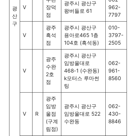
광주시 광산구
V
장덕
962-
광
왕버들로 61
점
7797
산
구
광주
광주시 광산구
010-
V
흑석
용아로465 1층
3797-
점
104호 (흑석동)
2505
광주시 광산구
광주
임방울대로
062-
수완
V
468-1 (수완동)
961-
2호
k모터스 루마썬
8560
점
팅
광주
임방
광주시 광산구
062-
V
R
울점
임방울대로 522
430-
(구계
수완동
8846
림점)