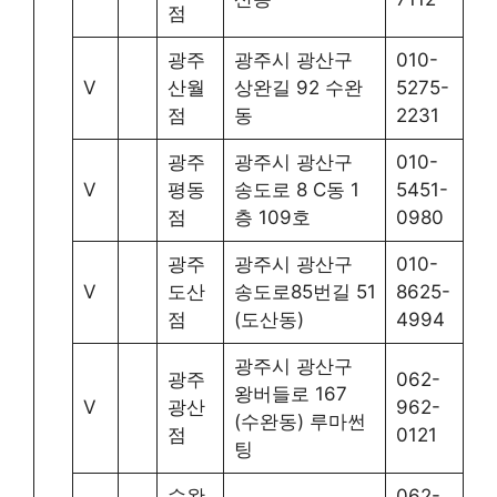
점
광주
광주시 광산구
010-
V
산월
상완길 92 수완
5275-
점
동
2231
광주
광주시 광산구
010-
V
평동
송도로 8 C동 1
5451-
점
층 109호
0980
광주
광주시 광산구
010-
V
도산
송도로85번길 51
8625-
점
(도산동)
4994
광주시 광산구
광주
062-
왕버들로 167
V
광산
962-
(수완동) 루마썬
점
0121
팅
수완
062-