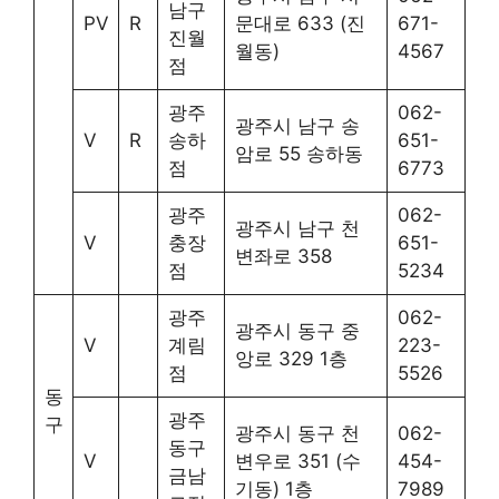
남구
PV
R
문대로 633 (진
671-
진월
월동)
4567
점
광주
062-
광주시 남구 송
V
R
송하
651-
암로 55 송하동
점
6773
광주
062-
광주시 남구 천
V
충장
651-
변좌로 358
점
5234
광주
062-
광주시 동구 중
V
계림
223-
앙로 329 1층
점
5526
동
광주
구
광주시 동구 천
062-
동구
V
변우로 351 (수
454-
금남
기동) 1층
7989