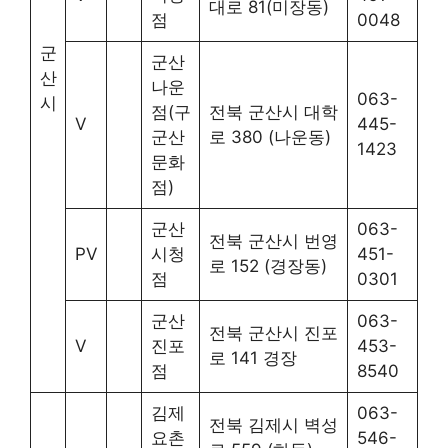
대로 81(미장동)
점
0048
군
군산
산
나운
063-
시
점(구
전북 군산시 대학
V
445-
군산
로 380 (나운동)
1423
문화
점)
군산
063-
전북 군산시 번영
PV
시청
451-
로 152 (경장동)
점
0301
군산
063-
전북 군산시 진포
V
진포
453-
로 141 경장
점
8540
김제
063-
전북 김제시 벽성
요촌
546-