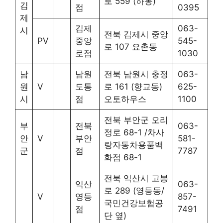
로 559 (하동)
김
점
0395
제
김제
063-
시
전북 김제시 중앙
PV
중앙
545-
로 107 요촌동
로점
1030
남
남원
전북 남원시 충정
063-
원
V
도통
로 161 (향교동)
625-
시
점
오토하우스
1100
전북 부안군 오리
부
전북
063-
정로 68-1 /차사
안
V
부안
581-
랑자동차용품백
군
점
7787
화점 68-1
전북 익산시 고봉
익산
063-
로 289 (영등동/
V
영등
857-
국민건강보험공
점
7491
단 옆)