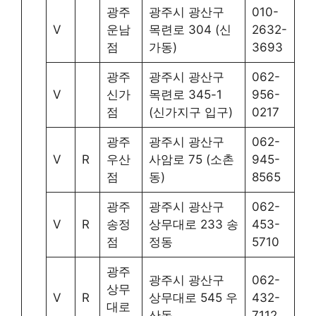
광주
광주시 광산구
010-
V
운남
목련로 304 (신
2632-
점
가동)
3693
광주
광주시 광산구
062-
V
신가
목련로 345-1
956-
점
(신가지구 입구)
0217
광주
광주시 광산구
062-
V
R
우산
사암로 75 (소촌
945-
점
동)
8565
광주
광주시 광산구
062-
V
R
송정
상무대로 233 송
453-
점
정동
5710
광주
광주시 광산구
062-
상무
V
R
상무대로 545 우
432-
대로
산동
7112