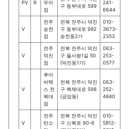
PV
R
우아
241-
구 동부대로 599
점
6644
전주
전북 전주시 덕진
010-
V
송천
구 동부대로 982
3673-
점
송천동2가
2353
전주
전북 전주시 덕진
063-
V
덕진
구 들사평1길 50
253-
점
(덕진동1가)
0577
루마
버텍
전북 전주시 덕진
063-
V
스 전
구 백제대로 598
252-
북대
(금암동)
4840
점
전주
전북 전주시 덕진
010-
V
탄소
구 신복로 90-6
5812-