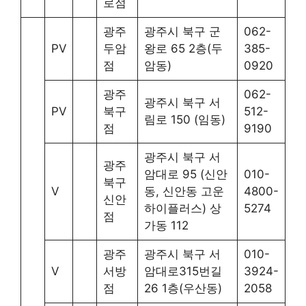
로점
광주
광주시 북구 군
062-
PV
두암
왕로 65 2층(두
385-
점
암동)
0920
광주
062-
광주시 북구 서
PV
북구
512-
림로 150 (임동)
점
9190
광주시 북구 서
광주
암대로 95 (신안
010-
북구
V
동, 신안동 고운
4800-
신안
하이플러스) 상
5274
점
가동 112
광주
광주시 북구 서
010-
V
서방
암대로315번길
3924-
점
26 1층(우산동)
2058