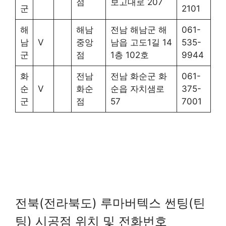
점
보고대로 207
군
2101
해
해남
전남 해남군 해
061-
남
V
중앙
남읍 고도1길 14
535-
군
점
1층 102호
9944
화
전남
전남 화순군 화
061-
순
V
화순
순읍 자치샘로
375-
군
점
57
7001
전북(전라북도) 루마버텍스 썬팅(틴
팅) 시공점 위치 및 전화번호