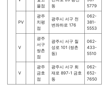
을점
동
5779
광주
062-
광주시 서구 천
PV
치평
381-
변좌하로 176
점
5553
광주
광주시 서구 칠
062-
서구
V
성로 101 (쌍촌
433-
쌍촌
동)
5510
점
광주
광주시 서구 회
062-
V
금호
재로 897-1 금호
652-
점
동
7650