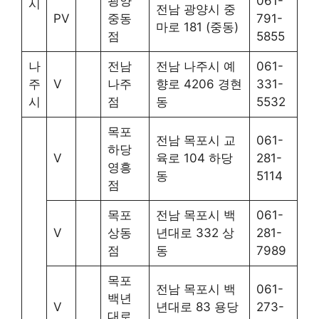
광양
061-
시
전남 광양시 중
PV
중동
791-
마로 181 (중동)
점
5855
나
전남
전남 나주시 예
061-
주
V
나주
향로 4206 경현
331-
시
점
동
5532
목포
전남 목포시 교
061-
하당
V
육로 104 하당
281-
영흥
동
5114
점
목포
전남 목포시 백
061-
V
상동
년대로 332 상
281-
점
동
7989
목포
전남 목포시 백
061-
백년
V
년대로 83 용당
273-
대로