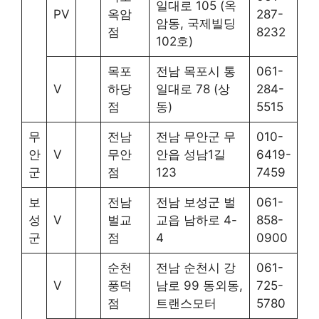
일대로 105 (옥
PV
옥암
287-
암동, 국제빌딩
점
8232
102호)
목포
전남 목포시 통
061-
V
하당
일대로 78 (상
284-
점
동)
5515
무
전남
전남 무안군 무
010-
안
V
무안
안읍 성남1길
6419-
군
점
123
7459
보
전남
전남 보성군 벌
061-
성
V
벌교
교읍 남하로 4-
858-
군
점
4
0900
순천
전남 순천시 강
061-
V
풍덕
남로 99 동외동,
725-
점
트랜스모터
5780