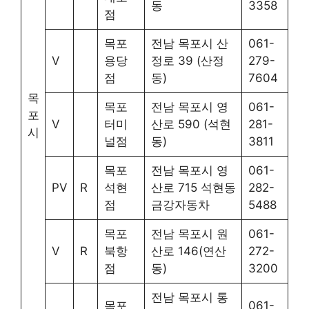
동
3358
점
목포
전남 목포시 산
061-
V
용당
정로 39 (산정
279-
점
동)
7604
목
목포
전남 목포시 영
061-
포
V
터미
산로 590 (석현
281-
시
널점
동)
3811
목포
전남 목포시 영
061-
PV
R
석현
산로 715 석현동
282-
점
금강자동차
5488
목포
전남 목포시 원
061-
V
R
북항
산로 146(연산
272-
점
동)
3200
전남 목포시 통
목포
061-