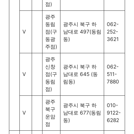
점)
광주
동림
광주시 북구 하
062-
V
점(구
남대로 497(동림
252-
동광
동)
3621
주점)
광주
신창
광주시 북구 하
062-
V
점(구
남대로 645 (동
511-
동림
림동)
7880
점)
광주
광주시 북구 하
010-
북구
V
남대로 677(동림
9122-
운암
동)
6282
점