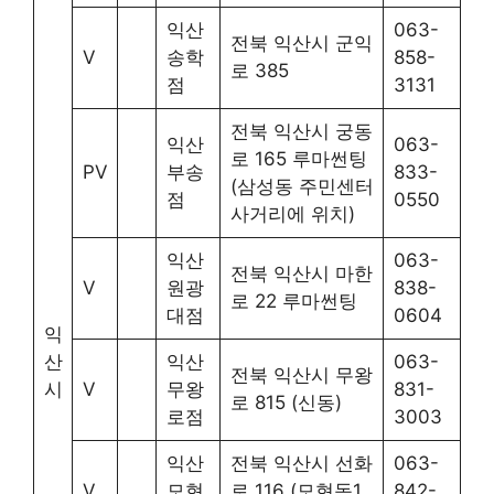
익산
063-
전북 익산시 군익
V
송학
858-
로 385
점
3131
전북 익산시 궁동
익산
063-
로 165 루마썬팅
PV
부송
833-
(삼성동 주민센터
점
0550
사거리에 위치)
익산
063-
전북 익산시 마한
V
원광
838-
로 22 루마썬팅
대점
0604
익
산
익산
063-
전북 익산시 무왕
시
V
무왕
831-
로 815 (신동)
로점
3003
익산
전북 익산시 선화
063-
V
모현
로 116 (모현동1
842-