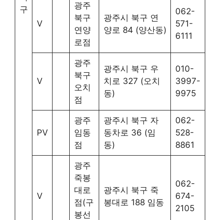
광주
구
062-
북구
광주시 북구 연
V
571-
연양
양로 84 (양산동)
6111
로점
광주
광주시 북구 우
010-
북구
V
치로 327 (오치
3997-
오치
동)
9975
점
광주
광주시 북구 자
062-
PV
임동
동차로 36 (임
528-
점
동)
8861
광주
죽봉
062-
대로
광주시 북구 죽
V
674-
점(구
봉대로 188 임동
2105
봉선