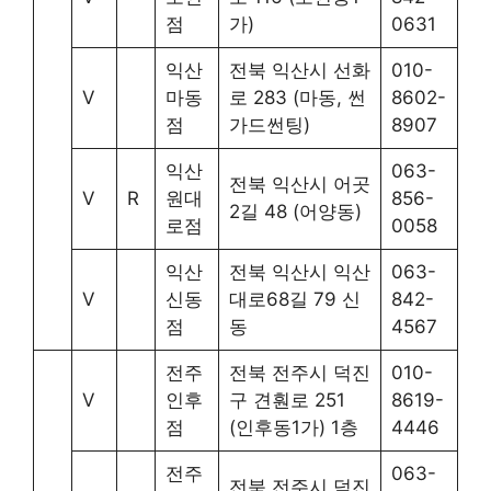
점
가)
0631
익산
전북 익산시 선화
010-
V
마동
로 283 (마동, 썬
8602-
점
가드썬팅)
8907
익산
063-
전북 익산시 어곳
V
R
원대
856-
2길 48 (어양동)
로점
0058
익산
전북 익산시 익산
063-
V
신동
대로68길 79 신
842-
점
동
4567
전주
전북 전주시 덕진
010-
V
인후
구 견훤로 251
8619-
점
(인후동1가) 1층
4446
전주
063-
전북 전주시 덕진