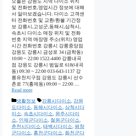
오늘은 강원도 지역 다이소 위치
및 전화번호,영업시간 정보에 대해
서 알아보겠습니다. 다이소 고객센
터 전화번호 및 교환/환불 기간정
보 강릉시,고성군,동해시,삼척시,
속초시 다이소 매장 위치 및 전화
번호 지역 매장명 주소(위치) 영업
시간 전화번호 강릉시 강릉중앙점
강원도 강릉시 금성로 34 (금학동)
10:00 ~ 22:00 1522-4400 강릉내곡
점 강원도 강릉시 범일로 618(내곡
동) 09:30 ~ 22:00 033-643-1137 강
릉유천지구점 강원도 강릉시 선수
촌로 77(홍제동) 09:00 ~ 22:00 …
Read more
Categories
Tags
생활정보
강릉시다이소
,
강원
도다이소
,
동해시다이소
,
삼척시다
이소
,
속초시다이소
,
원주시다이
소
,
인제군다이소
,
철원군다이소
,
춘천시다이소
,
태백시다이소
,
평창
군다이소
,
홍천군다이소
,
화천군다