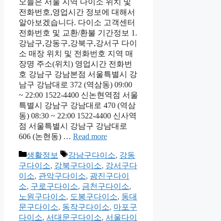
오늘은 서울 지역 다이소 위치 및
전화번호,영업시간 정보에 대해서
알아보겠습니다. 다이소 고객센터
전화번호 및 교환/환불 기간정보 1.
강남구,강동구,강북구,강서구 다이
소 매장 위치 및 전화번호 지역 매
장명 주소(위치) 영업시간 전화번
호 강남구 강남본점 서울특별시 강
남구 강남대로 372 (역삼동) 09:00
~ 22:00 1522-4400 신논현역점 서울
특별시 강남구 강남대로 470 (역삼
동) 08:30 ~ 22:00 1522-4400 신사역
점 서울특별시 강남구 강남대로
606 (논현동) …
Read more
Categories
Tags
생활정보
강남구다이소
,
강동
구다이소
,
강북구다이소
,
강서구다
이소
,
관악구다이소
,
광진구다이
소
,
구로구다이소
,
금천구다이소
,
노원구다이소
,
도봉구다이소
,
동대
문구다이소
,
동작구다이소
,
마포구
다이소
,
서대문구다이소
,
서울다이