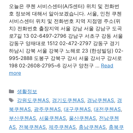
오늘은 쿠첸 서비스센터(A/S센터) 위치 및 전화번
호 정보에 대해서 알아보겠습니다. 서울, 인천 쿠첸
서비스센터 위치 및 전화번호 지역 지점명 주소(위
치) 전화번호 출장지역 서울 강남 서울 강남구 도곡
로7길 13 02-6497-2796 강남구 서초구 강동 서울
강동구 양재대로 1512 02-472-2797 강동구 경기
하남시 강북 서울 강북구 노해로 23 (한성빌딩) 02-
995-2888 도봉구 강북구 강서 서울 강서구 강서로
198 02-2608-2795~6 강서구 양천구 …
Read
more
Categories
생활정보
Tags
강원도쿠첸AS
,
경기도쿠첸AS
,
경남쿠첸AS
,
경
북쿠첸AS
,
광주쿠첸AS
,
대구쿠첸AS
,
대전쿠첸AS
,
부산쿠첸AS
,
서울쿠첸AS
,
울산쿠첸AS
,
전남쿠첸
AS
,
전북쿠첸AS
,
제주쿠첸AS
,
충남쿠첸AS
,
충북쿠