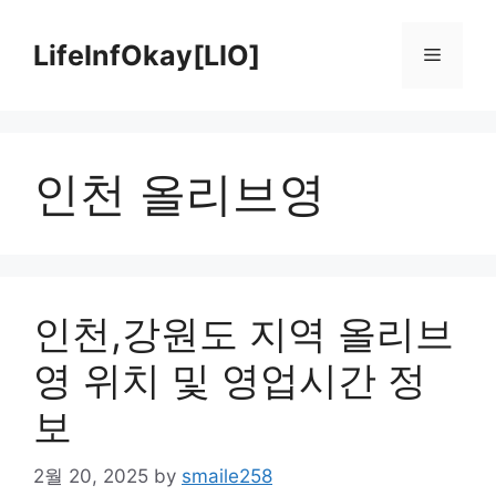
Skip
to
LifeInfOkay[LIO]
Menu
content
인천 올리브영
인천,강원도 지역 올리브
영 위치 및 영업시간 정
보
2월 20, 2025
by
smaile258