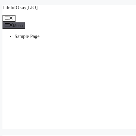
Skip
LifeInfOkay[LIO]
to
content
Menu
Menu
Sample Page