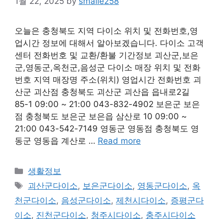
1월 22, 2025
by
smaile258
오늘은 충청북도 지역 다이소 위치 및 전화번호,영
업시간 정보에 대해서 알아보겠습니다. 다이소 고객
센터 전화번호 및 교환/환불 기간정보 괴산군,보은
군,영동군,옥천군,음성군 다이소 매장 위치 및 전화
번호 지역 매장명 주소(위치) 영업시간 전화번호 괴
산군 괴산점 충청북도 괴산군 괴산읍 읍내로2길
85-1 09:00 ~ 21:00 043-832-4902 보은군 보은
점 충청북도 보은군 보은읍 삼산로 10 09:00 ~
21:00 043-542-7149 영동군 영동점 충청북도 영
동군 영동읍 계산로 …
Read more
Categories
생활정보
Tags
괴산군다이소
,
보은군다이소
,
영동군다이소
,
옥
천군다이소
,
음성군다이소
,
제천시다이소
,
증평군다
이소
,
진천군다이소
,
청주시다이소
,
충주시다이소