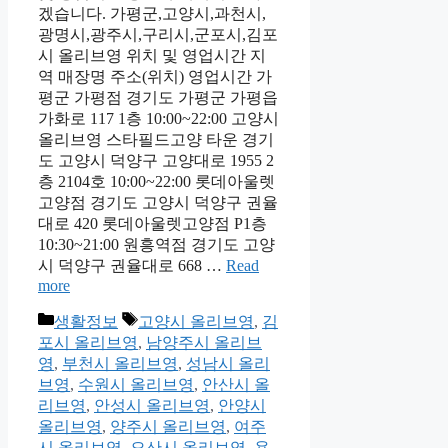
겠습니다. 가평군,고양시,과천시,
광명시,광주시,구리시,군포시,김포
시 올리브영 위치 및 영업시간 지
역 매장명 주소(위치) 영업시간 가
평군 가평점 경기도 가평군 가평읍
가화로 117 1층 10:00~22:00 고양시
올리브영 스타필드고양 타운 경기
도 고양시 덕양구 고양대로 1955 2
층 2104호 10:00~22:00 롯데아울렛
고양점 경기도 고양시 덕양구 권율
대로 420 롯데아울렛고양점 P1층
10:30~21:00 원흥역점 경기도 고양
시 덕양구 권율대로 668 …
Read
more
Categories
Tags
생활정보
고양시 올리브영
,
김
포시 올리브영
,
남양주시 올리브
영
,
부천시 올리브영
,
성남시 올리
브영
,
수원시 올리브영
,
안산시 올
리브영
,
안성시 올리브영
,
안양시
올리브영
,
양주시 올리브영
,
여주
시 올리브영
,
오산시 올리브영
,
용