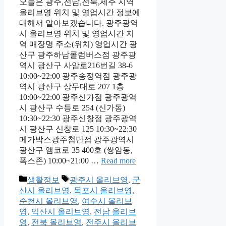
오늘은 광주,전남,전북,제주 지역
올리브영 위치 및 영업시간 정보에
대해서 알아보겠습니다. 광주광역
시 올리브영 위치 및 영업시간 지
역 매장명 주소(위치) 영업시간 광
산구 광주하남콜럼버스점 광주광
역시 광산구 사암로216번길 38-6
10:00~22:00 광주송정역점 광주광
역시 광산구 상무대로 207 1층
10:00~22:00 광주신가점 광주광역
시 광산구 수등로 254 (신가동)
10:30~22:30 광주신창점 광주광역
시 광산구 신창로 125 10:30~22:30
메가박스광주첨단점 광주광역시
광산구 앰코로 35 400호 (쌍암동,
폭스존) 10:00~21:00 …
Read more
Categories
Tags
생활정보
광주시 올리브영
,
군
산시 올리브영
,
목포시 올리브영
,
순천시 올리브영
,
여수시 올리브
영
,
익산시 올리브영
,
전남 올리브
영
,
전북 올리브영
,
전주시 올리브