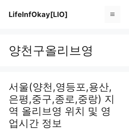
Skip
to
LifeInfOkay[LIO]
Menu
content
양천구올리브영
서울(양천,영등포,용산,
은평,중구,종로,중랑) 지
역 올리브영 위치 및 영
업시간 정보