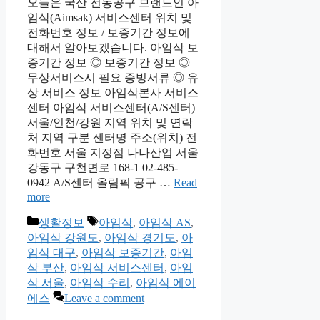
오늘은 국산 전동공구 브랜드인 아
임삭(Aimsak) 서비스센터 위치 및
전화번호 정보 / 보증기간 정보에
대해서 알아보겠습니다. 아암삭 보
증기간 정보 ◎ 보증기간 정보 ◎
무상서비스시 필요 증빙서류 ◎ 유
상 서비스 정보 아임삭본사 서비스
센터 아암삭 서비스센터(A/S센터)
서울/인천/강원 지역 위치 및 연락
처 지역 구분 센터명 주소(위치) 전
화번호 서울 지정점 나나산업 서울
강동구 구천면로 168-1 02-485-
0942 A/S센터 올림픽 공구 …
Read
more
Categories
Tags
생활정보
아임삭
,
아임삭 AS
,
아임삭 강원도
,
아임삭 경기도
,
아
임삭 대구
,
아임삭 보증기간
,
아임
삭 부산
,
아임삭 서비스센터
,
아임
삭 서울
,
아임삭 수리
,
아임삭 에이
에스
Leave a comment