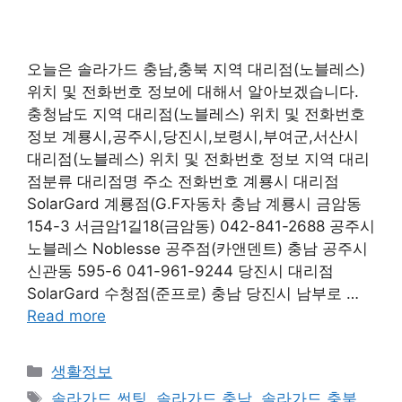
오늘은 솔라가드 충남,충북 지역 대리점(노블레스)
위치 및 전화번호 정보에 대해서 알아보겠습니다.
충청남도 지역 대리점(노블레스) 위치 및 전화번호
정보 계룡시,공주시,당진시,보령시,부여군,서산시
대리점(노블레스) 위치 및 전화번호 정보 지역 대리
점분류 대리점명 주소 전화번호 계룡시 대리점
SolarGard 계룡점(G.F자동차 충남 계룡시 금암동
154-3 서금암1길18(금암동) 042-841-2688 공주시
노블레스 Noblesse 공주점(카앤덴트) 충남 공주시
신관동 595-6 041-961-9244 당진시 대리점
SolarGard 수청점(준프로) 충남 당진시 남부로 …
Read more
Categories
생활정보
Tags
솔라가드 썬팅
,
솔라가드 충남
,
솔라가드 충북
,