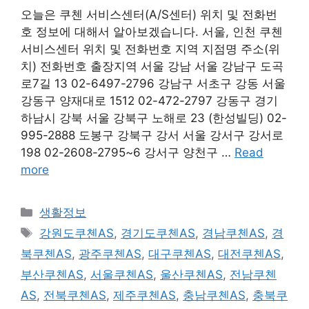
오늘은 쿠첸 서비스센터(A/S센터) 위치 및 전화번
호 정보에 대해서 알아보겠습니다. 서울, 인천 쿠첸
서비스센터 위치 및 전화번호 지역 지점명 주소(위
치) 전화번호 출장지역 서울 강남 서울 강남구 도곡
로7길 13 02-6497-2796 강남구 서초구 강동 서울
강동구 양재대로 1512 02-472-2797 강동구 경기
하남시 강북 서울 강북구 노해로 23 (한성빌딩) 02-
995-2888 도봉구 강북구 강서 서울 강서구 강서로
198 02-2608-2795~6 강서구 양천구 …
Read
more
Categories
생활정보
Tags
강원도쿠첸AS
,
경기도쿠첸AS
,
경남쿠첸AS
,
경
북쿠첸AS
,
광주쿠첸AS
,
대구쿠첸AS
,
대전쿠첸AS
,
부산쿠첸AS
,
서울쿠첸AS
,
울산쿠첸AS
,
전남쿠첸
AS
,
전북쿠첸AS
,
제주쿠첸AS
,
충남쿠첸AS
,
충북쿠