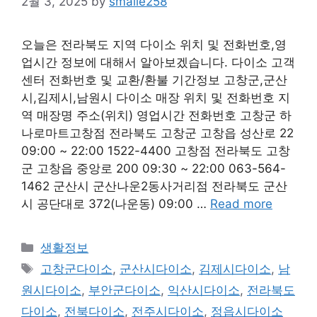
2월 3, 2025
by
smaile258
오늘은 전라북도 지역 다이소 위치 및 전화번호,영
업시간 정보에 대해서 알아보겠습니다. 다이소 고객
센터 전화번호 및 교환/환불 기간정보 고창군,군산
시,김제시,남원시 다이소 매장 위치 및 전화번호 지
역 매장명 주소(위치) 영업시간 전화번호 고창군 하
나로마트고창점 전라북도 고창군 고창읍 성산로 22
09:00 ~ 22:00 1522-4400 고창점 전라북도 고창
군 고창읍 중앙로 200 09:30 ~ 22:00 063-564-
1462 군산시 군산나운2동사거리점 전라북도 군산
시 공단대로 372(나운동) 09:00 …
Read more
Categories
생활정보
Tags
고창군다이소
,
군산시다이소
,
김제시다이소
,
남
원시다이소
,
부안군다이소
,
익산시다이소
,
전라북도
다이소
,
전북다이소
,
전주시다이소
,
정읍시다이소