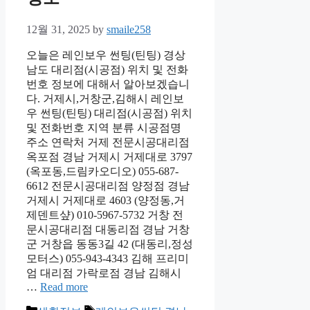
12월 31, 2025
by
smaile258
오늘은 레인보우 썬팅(틴팅) 경상
남도 대리점(시공점) 위치 및 전화
번호 정보에 대해서 알아보겠습니
다. 거제시,거창군,김해시 레인보
우 썬팅(틴팅) 대리점(시공점) 위치
및 전화번호 지역 분류 시공점명
주소 연락처 거제 전문시공대리점
옥포점 경남 거제시 거제대로 3797
(옥포동,드림카오디오) 055-687-
6612 전문시공대리점 양정점 경남
거제시 거제대로 4603 (양정동,거
제덴트샾) 010-5967-5732 거창 전
문시공대리점 대동리점 경남 거창
군 거창읍 동동3길 42 (대동리,정성
모터스) 055-943-4343 김해 프리미
엄 대리점 가락로점 경남 김해시
…
Read more
Categories
Tags