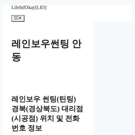
Skip
LifeInfOkay[LIO]
to
content
Menu
레인보우썬팅 안
동
레인보우 썬팅(틴팅)
경북(경상북도) 대리점
(시공점) 위치 및 전화
번호 정보