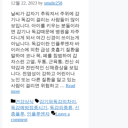
12월 22, 2023
by
smaile258
날씨가 갑자기 추워져서 주위에 감
기나 독감이 걸리는 사람들이 많이
보입니다. 아이를 키우는 분들이라
면 감기나 독감때문에 병원을 자주
다니게 되서 여간 신경이 쓰이는게
아닙니다. 독감이란 인플루엔자 바
이러스에 의한 급성 호흡기 질환을
말하며 코나 목, 폐를 침범하여 갑
자스런 고열, 두통, 근육통, 전신 쇠
약감과 전반적인 신체증상을 보입
니다. 전염성이 강하고 어린이나
노인 또는 다른 질환을 앓고 있는
사람이 걸리면 위험하고 …
Read
more
Categories
Tags
건강상식
감기와독감의차이
,
독감예방접종시기
,
독감의종류
,
신
종플루
,
인플루엔자
Leave a
comment