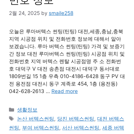
2월 24, 2025
by
smaile258
오늘은 루마버텍스 썬팅(틴팅) 대전,세종,충남,충북
지역 시공점 위치 및 전화번호 정보에 대해서 알아
보겠습니다. 루마 버텍스 썬팅(틴팅) 가격 및 보증기
간 정보 대전 루마버텍스 썬팅(틴팅) 시공점 위치 및
전화번호 지역 버텍스 렌탈 시공점명 주 소 전화번
호 대덕구 V 대전 송촌점 대전시 대덕구 동서대로
1809번길 15 1층 우측 010-4186-6428 동구 PV 대
전 용전점 대전시 동구 계족로 454, 1층 (용전동)
042-628-2613 …
Read more
Categories
생활정보
Tags
논산 버텍스썬팅
,
당진 버텍스썬팅
,
대전 버텍스
썬팅
,
부여 버텍스썬팅
,
서산 버텍스썬팅
,
세종 버텍