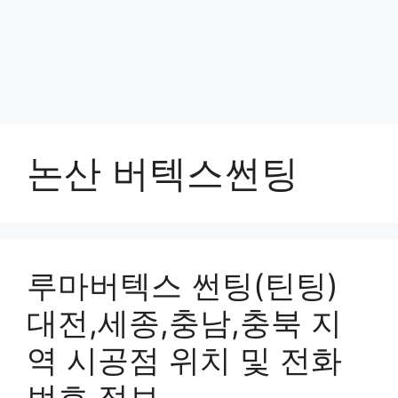
논산 버텍스썬팅
루마버텍스 썬팅(틴팅)
대전,세종,충남,충북 지
역 시공점 위치 및 전화
번호 정보