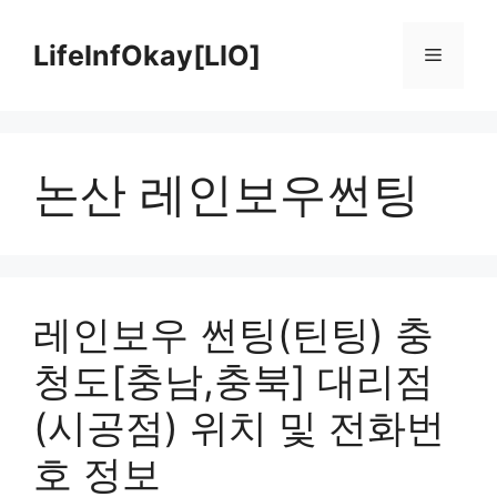
Skip
to
LifeInfOkay[LIO]
Menu
content
논산 레인보우썬팅
레인보우 썬팅(틴팅) 충
청도[충남,충북] 대리점
(시공점) 위치 및 전화번
호 정보