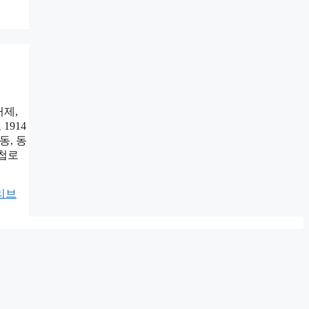
거제,
1914
동, 동
대첩로
리브