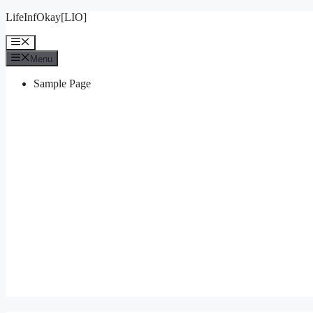
Skip
LifeInfOkay[LIO]
to
content
Menu
Menu
Sample Page