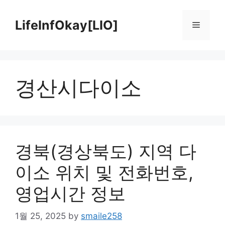
Skip
to
LifeInfOkay[LIO]
Menu
content
경산시다이소
경북(경상북도) 지역 다
이소 위치 및 전화번호,
영업시간 정보
1월 25, 2025
by
smaile258