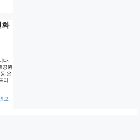
전화
니다.
가로공원
강동,은
 프리
인보