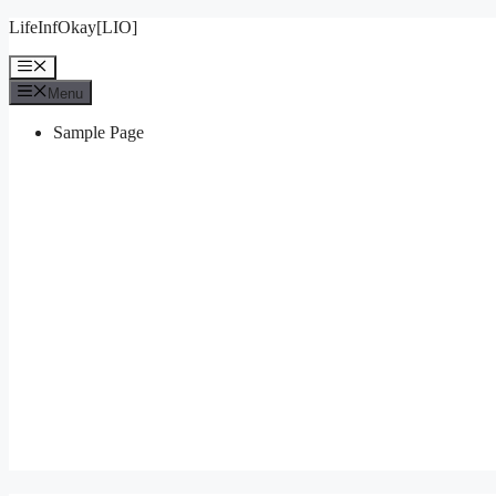
Skip
LifeInfOkay[LIO]
to
content
Menu
Menu
Sample Page