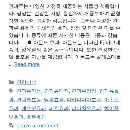
견과류는 다양한 이점을 제공하는 식물성 식품입니
다. 영양분, 건강한 지방, 항산화제가 풍부하여 균형
잡힌 식단에 귀중한 식품입니다. 그러나 다양한 견
과류 유형의 구체적인 효과, 장점 및 단점은 다를 수
있습니다. 종류에 따른 자세한 내용은 다음과 같습
니다. ● 아몬드 효과: 아몬드는 비타민 E, 마그네
슘 및 섬유질의 좋은 공급원입니다. 또한 건강한 단
일 불포화 지방을 제공합니다. 아몬드는 콜레스테롤
…
Read more
Categories
건강상식
Tags
견과류기능
,
견과류단점
,
견과류장점
,
견과류효
과
,
견과류효능
,
땅콩효과
,
마카다미아효과
,
아몬드
효과
,
캐슈넛효과
,
피칸효과
,
피타치오효과
,
헤이즐
넛효과
,
호두효과
Leave a comment