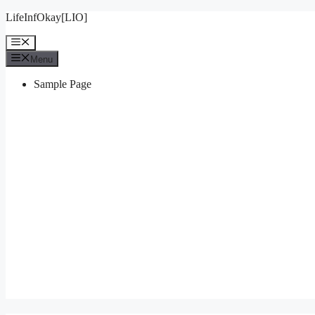
Skip
LifeInfOkay[LIO]
to
content
Menu
Menu
Sample Page