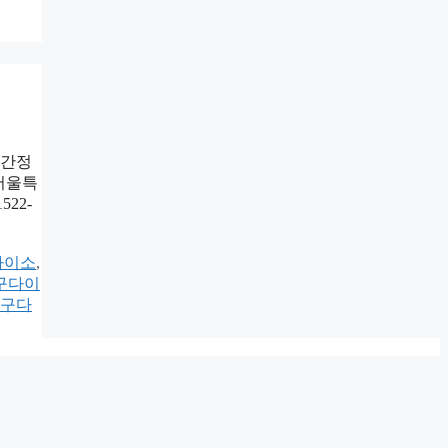
기간정
 서울특
522-
다이소
,
구다이
구다